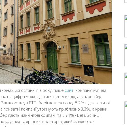
ткоїнах. За останні пів року, пише
сайт
, компанія купила
 Хоча ця цифра може здатися невеликою, але мова йде
 Загалом же, в ETF зберігається понад 5.2% від загальної
і та приватні компанії утримують приблизно 3.3%, а країни
ерігають майнінгові компанії та 0.74% - DeFi. Всі інші
 крупних та дрібних інвесторів, якийсь відсоток