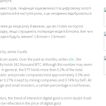
 добута.
нвесторів, тенденція зацікавленості в цифровому золоті
уватися й в наступні роки, а це неодмінно відобразиться
 вже до кінця року й вважає, що ми стоїмо на порозі
падку, якщо спрацюють попередні моделі Біткоїна. Але чи є
елі будуть змінені? 1 Біткоїн = 1 Біткоїн!
st by Jamie Coutts
itcoin assets. Over the past six months, writes
site
, the
ly holds 342 thousand BTC. Although this number may seem
ld. In general, the ETF holds more than 5.2% of the total
 Public and private companies hold approximately 3.3% and
her 0.27% is kept by mining companies and 0.74% by DeFi. All
rge and small investors, a certain percentage is lost forever,
s, the trend of interest in digital gold is not in doubt. It will
 be reflected in the price of digital gold.