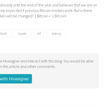
already until the end of the year and believes that we are on
o be expected if previous Bitcoin models work. But is there
ls will be changed? 1 Bitcoin = 1 Bitcoin!
itcoin
crypto
etf
ecency
e Hivesigner and interact with this blog. You would be able
 this article and other comments.
with Hivesigner