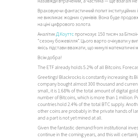
назавжди втрачений, а частина — ще взагалі не
Враховуючи фантастичний попит інституційних і
не викликає жодних сумнівів. Вона буде продовж
на ціні цифрового золота.
Аналітик
Д.Коуттс
прогнозує 150 тисяч за Біткоїн
“сезону божевілля”. Цього варто очікувати у ви
якісь підстави вважати, що минулі математичні мод
Всім добра!
The ETF already holds 5.2% of all Bitcoins. Foreca
Greetings! Blackrocks is constantly increasing its B
company bought almost 300 thousand and current
small, it is 1.68% of the total amount of digital go
number of Bitcoins, which is more than 1 million.
countries hold 2.4% of the total BTC supply. Anot
other coins are probably in the private hands of la
and a part is not yet mined at all.
Given the fantastic demand from institutional investor
continue in the coming years, and this will certainly