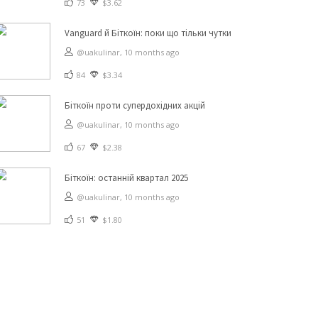
73
$3.62
Vanguard й Біткоїн: поки що тільки чутки
@uakulinar,
10 months ago
84
$3.34
Біткоїн проти супердохідних акцій
@uakulinar,
10 months ago
67
$2.38
Біткоїн: останній квартал 2025
@uakulinar,
10 months ago
51
$1.80