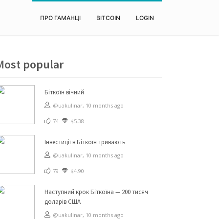
ПРО ГАМАНЦІ
BITCOIN
LOGIN
Most popular
Біткоїн вічний
@uakulinar,
10 months ago
74
$5.38
Інвестиції в Біткоїн тривають
@uakulinar,
10 months ago
79
$4.90
Наступний крок Біткоїна — 200 тисяч
доларів США
@uakulinar,
10 months ago