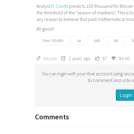
Analyst
D. Coutts
predicts 150 thousand for Bitcoin 
the threshold of the "season of madness". This is t
any reason to believe that past mathematical mode
All good!
hive-165469
ua
pob
btc
b
bitcoin
2 years ago
87
$4.60
You can login with your Hive account using secur
to comment and vote on
Login 
Comments