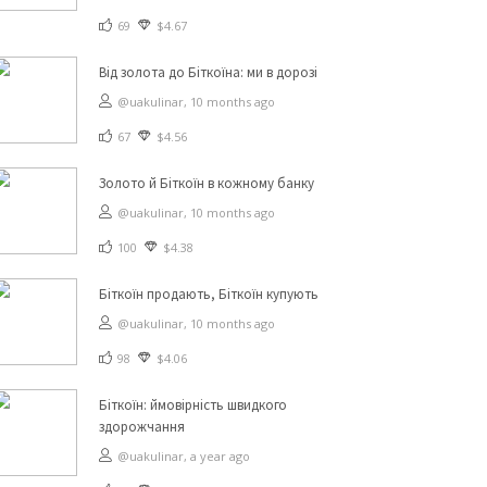
69
$4.67
Від золота до Біткоїна: ми в дорозі
@uakulinar,
10 months ago
67
$4.56
Золото й Біткоїн в кожному банку
@uakulinar,
10 months ago
100
$4.38
Біткоїн продають, Біткоїн купують
@uakulinar,
10 months ago
98
$4.06
Біткоїн: ймовірність швидкого
здорожчання
@uakulinar,
a year ago