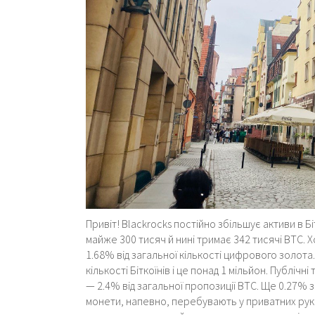
Привіт! Blackrocks постійно збільшує активи в Бі
майже 300 тисяч й нині тримає 342 тисячі BTC.
1.68% від загальної кількості цифрового золота.
кількості Біткоїнів і це понад 1 мільйон. Публічн
— 2.4% від загальної пропозиції BTC. Ще 0.27% зб
монети, напевно, перебувають у приватних руках