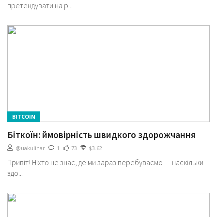
претендувати на р...
BITCOIN
Біткоїн: ймовірність швидкого здорожчання
@uakulinar
1
73
$3.62
Привіт! Ніхто не знає, де ми зараз перебуваємо — наскільки
здо...