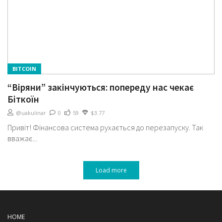
BITCOIN
“Віряни” закінчуються: попереду нас чекає
Біткоїн
@uakulinar
0
59
$3.77
Привіт! Фінансова система рухається до перезапуску. Так
вважає...
Load more
HOME