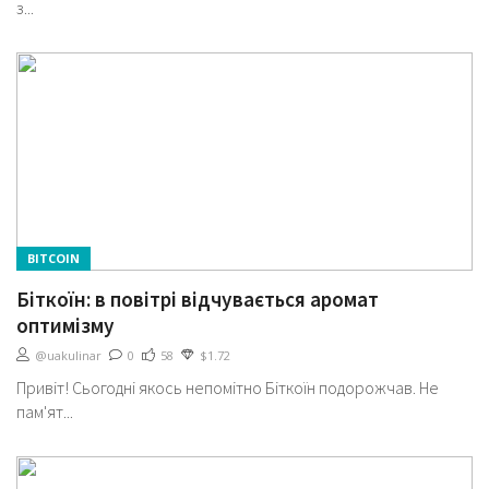
з...
BITCOIN
Біткоїн: в повітрі відчувається аромат
оптимізму
@uakulinar
0
58
$1.72
Привіт! Сьогодні якось непомітно Біткоїн подорожчав. Не
пам'ят...