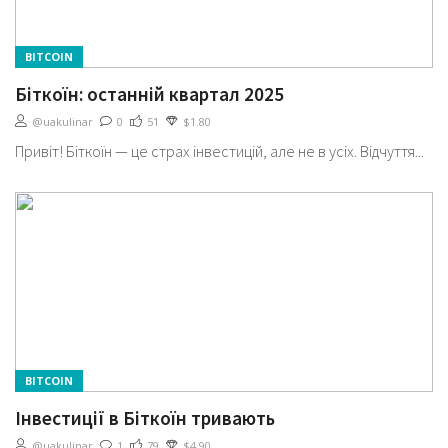
BITCOIN
Біткоїн: останній квартал 2025
@uakulinar
0
51
$1.80
Привіт! Біткоїн — це страх інвестицій, але не в усіх. Відчуття...
BITCOIN
Інвестиції в Біткоїн тривають
@uakulinar
1
79
$4.90