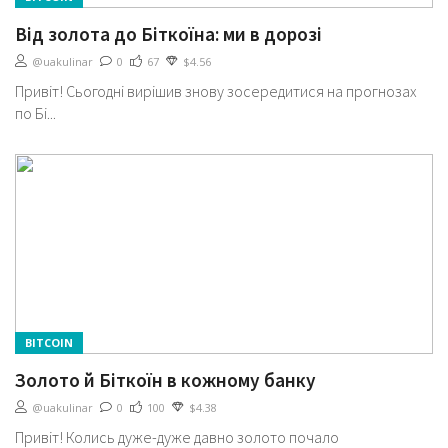
Від золота до Біткоїна: ми в дорозі
@uakulinar
0
67
$4.56
Привіт! Сьогодні вирішив знову зосередитися на прогнозах
по Бі...
BITCOIN
Золото й Біткоїн в кожному банку
@uakulinar
0
100
$4.38
Привіт! Колись дуже-дуже давно золото почало