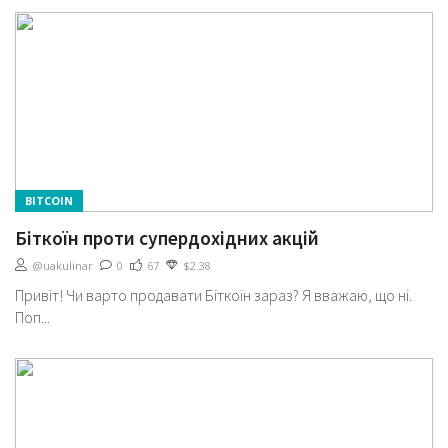
BITCOIN
Біткоїн проти супердохідних акцій
@uakulinar
0
67
$2.38
Привіт! Чи варто продавати Біткоїн зараз? Я вважаю, що ні.
Поп...