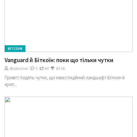
BITCOIN
Vanguard й Біткоїн: поки що тільки чутки
@uakulinar
0
84
$3.34
Привіт! Ходять чутки, що інвестиційний ландшафт Біткоїн й
крип...