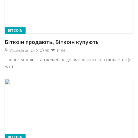
BITCOIN
Біткоїн продають, Біткоїн купують
@uakulinar
0
98
$4.06
Привіт! Біткоїн став дешевше до американського долара. Що
ж ст...
BITCOIN