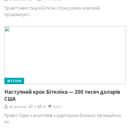
Привіт! Інвестиції в Біткоїн з боку різних компаній
продовжуют...
BITCOIN
Наступний крок Біткоїна — 200 тисяч доларів
США
@uakulinar
0
69
$4.67
Привіт! Один з аналітиків з аудиторією близько пів мільйона
ко...