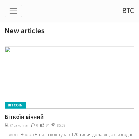
BTC
New articles
BITCOIN
Біткоїн вічний
@uakulinar
0
74
$5.38
Привіт! Вчора Біткоїн коштував 120 тисяч доларів, а сьогодні