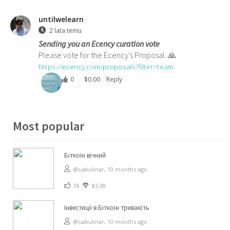
untilwelearn
2 lata temu
Sending you an Ecency curation vote
Please vote for the Ecency's Proposal. 🙏
https://ecency.com/proposals?filter=team
0
$
0.00
Reply
Most popular
Біткоїн вічний
@uakulinar,
10 months ago
74
$5.38
Інвестиції в Біткоїн тривають
@uakulinar,
10 months ago