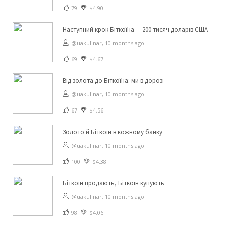
79
$4.90
Наступний крок Біткоїна — 200 тисяч доларів США
@uakulinar,
10 months ago
69
$4.67
Від золота до Біткоїна: ми в дорозі
@uakulinar,
10 months ago
67
$4.56
Золото й Біткоїн в кожному банку
@uakulinar,
10 months ago
100
$4.38
Біткоїн продають, Біткоїн купують
@uakulinar,
10 months ago
98
$4.06