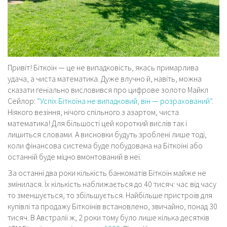
Привіт! Біткоїн — це не випадковість, якась примарлива
удача, а чиста математика. Дуже влучно й, навіть, можна
сказати геніально висловився про цифрове золото Майкл
Сейлор:
”Успіх Біткоїна не випадковий, він — розрахований”
.
Ніякого везіння, нічого спільного з азартом, чиста
математика! Для більшості цей короткий вислів так і
лишиться словами. А висновки будуть зроблені лише тоді,
коли фінансова система буде побудована на Біткоїні або
останній буде міцно вмонтований в неї.
За останні два роки кількість банкоматів Біткоїн майже не
змінилася. Їх кількість наближається до 40 тисяч: час від часу
то зменшується, то збільшується. Найбільше пристроїв для
купівлі та продажу Біткоїнів встановлено, звичайно, понад 30
тисяч. В Австралії ж, 2 роки тому було лише кілька десятків