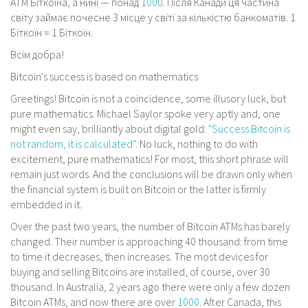
ATM Біткоїна, а нині — понад
1000
. Після Канади ця частина
світу займає почесне 3 місце у світі за кількістю банкоматів. 1
Біткоїн = 1 Біткоїн.
Всім добра!
Bitcoin's success is based on mathematics
Greetings! Bitcoin is not a coincidence, some illusory luck, but
pure mathematics. Michael Saylor spoke very aptly and, one
might even say, brilliantly about digital gold:
"Success Bitcoin is
not random, it is calculated”
. No luck, nothing to do with
excitement, pure mathematics! For most, this short phrase will
remain just words. And the conclusions will be drawn only when
the financial system is built on Bitcoin or the latter is firmly
embedded in it.
Over the past two years, the number of Bitcoin ATMs has barely
changed. Their number is approaching 40 thousand: from time
to time it decreases, then increases. The most devices for
buying and selling Bitcoins are installed, of course, over 30
thousand. In Australia, 2 years ago there were only a few dozen
Bitcoin ATMs, and now there are over
1000
. After Canada, this