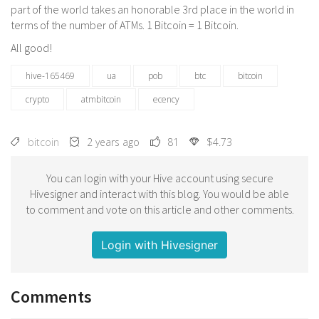
part of the world takes an honorable 3rd place in the world in
terms of the number of ATMs. 1 Bitcoin = 1 Bitcoin.
All good!
hive-165469
ua
pob
btc
bitcoin
crypto
atmbitcoin
ecency
bitcoin
2 years ago
81
$4.73
You can login with your Hive account using secure
Hivesigner and interact with this blog. You would be able
to comment and vote on this article and other comments.
Login with Hivesigner
Comments