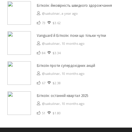
Біткоїн: ймовірність швидкого здорожчання
@uakulinar,
a year ago
73
$3.62
Vanguard й Біткоїн: поки що тільки чутки
@uakulinar,
10 months ago
84
$3.34
Біткоїн проти супердохідних акцій
@uakulinar,
10 months ago
67
$2.38
Біткоїн: останній квартал 2025
@uakulinar,
10 months ago
51
$1.80