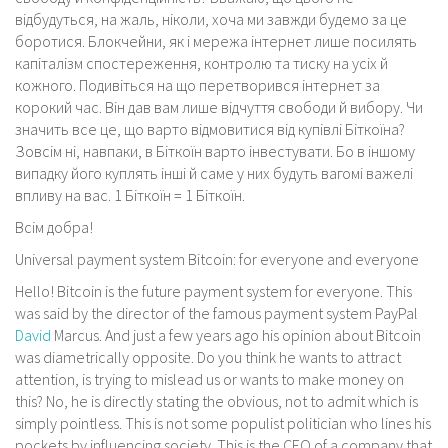
відбудуться, на жаль, ніколи, хоча ми завжди будемо за це
боротися. Блокчейни, як і мережа інтернет лише посилять
капіталізм спостереження, контролю та тиску на усіх й
кожного. Подивіться на що перетворився інтернет за
корокий час. Він дав вам лише відчуття свободи й вибору. Чи
значить все це, що варто відмовитися від купівлі Біткоїна?
Зовсім ні, навпаки, в Біткоїн варто інвестувати. Бо в іншому
випадку його куплять інші й саме у них будуть вагомі важелі
впливу на вас. 1 Біткоїн = 1 Біткоїн.
Всім добра!
Universal payment system Bitcoin: for everyone and everyone
Hello! Bitcoin is the future payment system for everyone. This
was said by the director of the famous payment system PayPal
David
Marcus. And just a few years ago his opinion about Bitcoin
was diametrically opposite. Do you think he wants to attract
attention, is trying to mislead us or wants to make money on
this? No, he is directly stating the obvious, not to admit which is
simply pointless. This is not some populist politician who lines his
pockets by influencing society. This is the CEO of a company that