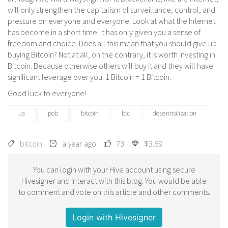
will only strengthen the capitalism of surveillance, control, and
pressure on everyone and everyone. Look at what the Internet
has become in a short time. It has only given you a sense of
freedom and choice. Does all this mean that you should give up
buying Bitcoin? Not at all, on the contrary, it is worth investing in
Bitcoin. Because otherwise others will buy it and they will have
significant leverage over you. 1 Bitcoin = 1 Bitcoin.
Good luck to everyone!
ua
pob
bitcoin
btc
decentralization
bitcoin
a year ago
73
$3.69
You can login with your Hive account using secure
Hivesigner and interact with this blog. You would be able
to comment and vote on this article and other comments.
Login with Hivesigner