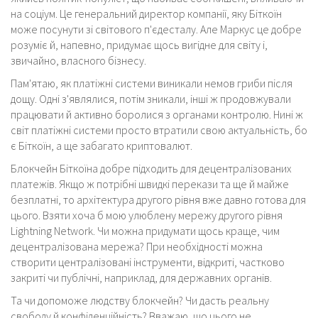
на соціум. Це генеральний директор компанії, яку Біткоїн
може посунути зі світового п'єдесталу. Але Маркус це добре
розуміє й, напевно, придумає щось вигідне для світу і,
звичайно, власного бізнесу.
Пам'ятаю, як платіжні системи виникали немов гриби після
дощу. Одні з'являлися, потім зникали, інші ж продовжували
працювати й активно боролися з органами контролю. Нині ж
світ платіжні системи просто втратили свою актуальність, бо
є Біткоїн, а ще забагато криптовалют.
Блокчейн Біткоїна добре підходить для децентралізованих
платежів. Якщо ж потрібні швидкі перекази та ще й майже
безплатні, то архітектура другого рівня вже давно готова для
цього. Взяти хоча б мою улюблену мережу другого рівня
Lightning Network. Чи можна придумати щось краще, чим
децентралізована мережа? При необхідності можна
створити централізовані інструменти, відкриті, частково
закриті чи публічні, наприклад, для державних органів.
Та чи допоможе людству блокчейн? Чи дасть реальну
свободу й конфіденційність? Вважаю, що цього не