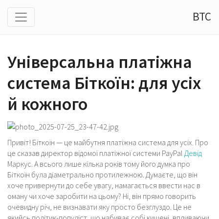
BTC
Універсальна платіжна
система Біткоїн: для усіх
й кожного
Привіт! Біткоїн — це майбутня платіжна система для усіх. Про
це сказав директор відомої платіжної системи PayPal
Девід
Маркус. А всього лише кілька років тому його думка про
Біткоїн була діаметрально протилежною. Думаєте, що він
хоче привернути до себе увагу, намагається ввести нас в
оману чи хоче заробити на цьому? Ні, він прямо говорить
очевидну річ, не визнавати яку просто безглуздо. Це не
якийсь політик-популіст, що набиває собі кишені, впливаючи