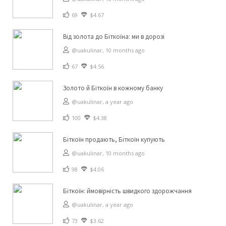
69
$4.67
Від золота до Біткоїна: ми в дорозі
@uakulinar,
10 months ago
67
$4.56
Золото й Біткоїн в кожному банку
@uakulinar,
a year ago
100
$4.38
Біткоїн продають, Біткоїн купують
@uakulinar,
10 months ago
98
$4.06
Біткоїн: ймовірність швидкого здорожчання
@uakulinar,
a year ago
73
$3.62