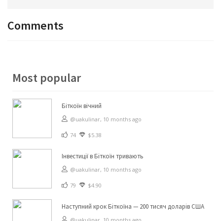
Comments
Most popular
Біткоїн вічний
@uakulinar,
10 months ago
74
$5.38
Інвестиції в Біткоїн тривають
@uakulinar,
10 months ago
79
$4.90
Наступний крок Біткоїна — 200 тисяч доларів США
@uakulinar,
10 months ago