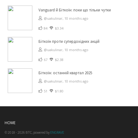
Vanguard й Біткоїн: поки що тільки чутки
@uakulinar,
10 months ago
84
$3.34
Біткоїн проти супердохідних акцій
@uakulinar,
10 months ago
67
$2.38
Біткоїн: останній квартал 2025
@uakulinar,
10 months ago
51
$1.80
HOME
© 2018 - 2026 BTC, powered by
ENGRAVE