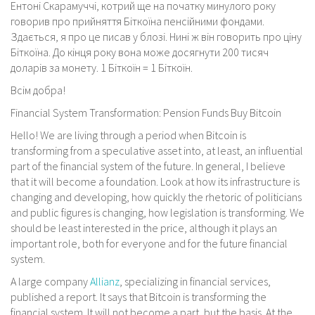
Ентоні Скарамуччі, котрий ще на початку минулого року
говорив про прийняття Біткоїна пенсійними фондами.
Здається, я про це писав у блозі. Нині ж він говорить про ціну
Біткоїна. До кінця року вона може досягнути 200 тисяч
доларів за монету. 1 Біткоїн = 1 Біткоїн.
Всім добра!
Financial System Transformation: Pension Funds Buy Bitcoin
Hello! We are living through a period when Bitcoin is
transforming from a speculative asset into, at least, an influential
part of the financial system of the future. In general, I believe
that it will become a foundation. Look at how its infrastructure is
changing and developing, how quickly the rhetoric of politicians
and public figures is changing, how legislation is transforming. We
should be least interested in the price, although it plays an
important role, both for everyone and for the future financial
system.
A large company
Allianz
, specializing in financial services,
published a report. It says that Bitcoin is transforming the
financial system. It will not become a part, but the basis. At the