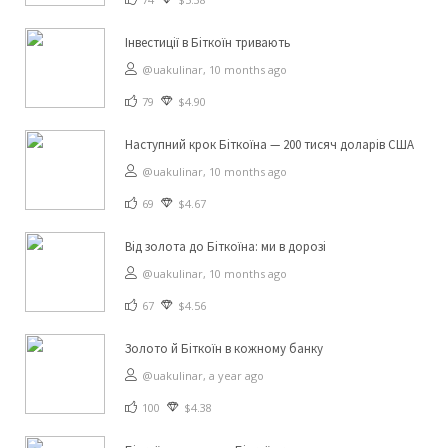
Інвестиції в Біткоїн тривають
@uakulinar,
10 months ago
79
$4.90
Наступний крок Біткоїна — 200 тисяч доларів США
@uakulinar,
10 months ago
69
$4.67
Від золота до Біткоїна: ми в дорозі
@uakulinar,
10 months ago
67
$4.56
Золото й Біткоїн в кожному банку
@uakulinar,
a year ago
100
$4.38