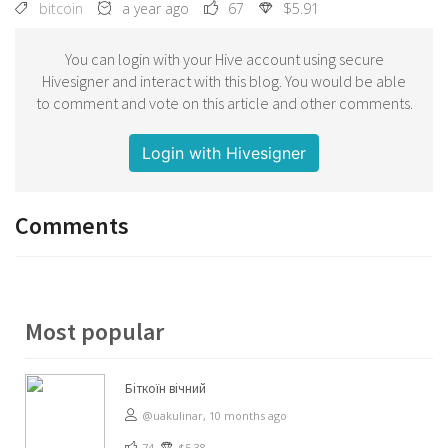
bitcoin
a year ago
67
$5.91
You can login with your Hive account using secure
Hivesigner and interact with this blog. You would be able
to comment and vote on this article and other comments.
Login with Hivesigner
Comments
Most popular
Біткоїн вічний
@uakulinar,
10 months ago
74
$5.38