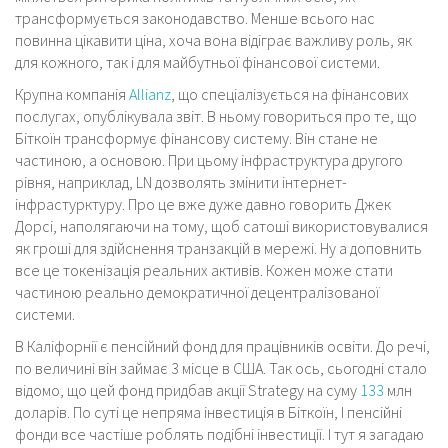
трансформується законодавство. Менше всього нас
повинна цікавити ціна, хоча вона відіграє важливу роль, як
для кожного, так і для майбутньої фінансової системи.
Крупна компанія
Allianz
, що спеціалізується на фінансових
послугах, опублікувала звіт. В ньому говориться про те, що
Біткоїн трансформує фінансову систему. Він стане не
частиною, а основою. При цьому інфраструктура другого
рівня, наприклад, LN дозволять змінити інтернет-
інфрастурктуру. Про це вже дуже давно говорить Джек
Дорсі, наполягаючи на тому, щоб сатоші використовувалися
як гроші для здійснення транзакцій в мережі. Ну а доповнить
все це токенізація реальних активів. Кожен може стати
частиною реально демократичної децентралізованої
системи.
В Каліфорнії є пенсійний фонд для працівників освіти. До речі,
по величині він займає 3 місце в США. Так ось, сьогодні стало
відомо, що цей фонд придбав акції Strategy на суму
133
млн
доларів. По суті це непряма інвестиція в Біткоїн, І пенсійні
фонди все частіше роблять подібні інвестиції. І тут я загадаю