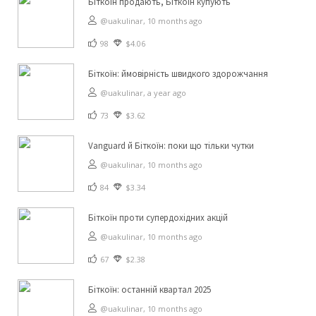
Біткоїн продають, Біткоїн купують
@uakulinar,
10 months ago
98
$4.06
Біткоїн: ймовірність швидкого здорожчання
@uakulinar,
a year ago
73
$3.62
Vanguard й Біткоїн: поки що тільки чутки
@uakulinar,
10 months ago
84
$3.34
Біткоїн проти супердохідних акцій
@uakulinar,
10 months ago
67
$2.38
Біткоїн: останній квартал 2025
@uakulinar,
10 months ago