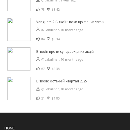
@uakulinar,
a year ago
73
$3.62
Vanguard й Біткоїн: поки що тільки чутки
@uakulinar,
10 months ago
84
$3.34
Біткоїн проти супердохідних акцій
@uakulinar,
10 months ago
67
$2.38
Біткоїн: останній квартал 2025
@uakulinar,
10 months ago
51
$1.80
HOME