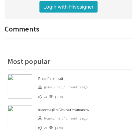
Login with Hivesigner
Comments
Most popular
Біткоїн вічний
@uakulinar,
10 months ago
74
$5.38
Інвестиції в Біткоїн тривають
@uakulinar,
10 months ago
79
$4.90