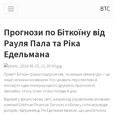
BTC
Прогнози по Біткоїну від
Рауля Пала та Ріка
Едельмана
Привіт! Біткоїн трішки подорожчав, та нинішні зміни в ціні — це
лише незначні коливання. Усіх цікавить перспектива й
експерти один поперед одного друкують прогнози й,
звичайно, хтось із них точно попаде в ціль.
Відомий у фінансовому світі, наприклад управлінням активами
компанії Edelman Financial Services з обігом у сотні мільярдів
доларів, підприємець Рік Едельман вважає, що ціна Біткоїна