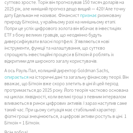
суттєво зросте. Торік він прогнозував 150 тисяч доларів на
2025 рік, але нинішній прогноз дещо вищий — 420! Але точну
дату Едельман не називає. Фінансист
признає
ризиковану
природу Біткоїна, у крайньому разі на нинішньому етапі.
Попри це успіх цифрового золота він вбачає в інвестиціях
ETF з боку великих гравців, що неодмінно будуть
диверсифікувати власні портфелі. З'являються нові
інструменти, функції та налаштування, що суттєво
спрощують інвестиційні процеси в Біткоїн й роблять їх
відкритими для широкого загалу користувачів.
А ось Рауль Пал, колишній директор Goldman Sachs,
опирається
на історичні дані та загальну фінансову теорії. Він
вважає, що Біткоїн вже скоро злетить в ціні й цей період
протримається до 2025 року. Його теорія частково основана
на циклах ліквідності, коли великі гроші з певним інтервалом
вливаються в ринок цифрових активів. І зараз наступив саме
такий час. При цьому ситуація має стабільний характер:
фіатні гроші знецінюються, а цифрові активи ростуть в ціні. 1
Біткоїн = 1 Біткоїн.
Всім добра!