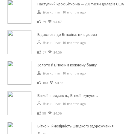
Наступний крок Біткоїна — 200 тисяч доларів США
@uakulinar,
10 months ago
69
$4.67
Від золота до Біткоїна: ми в дорозі
@uakulinar,
10 months ago
67
$4.56
Золото й Біткоїн в кожному банку
@uakulinar,
10 months ago
100
$4.38
Біткоїн продають, Біткоїн купують
@uakulinar,
10 months ago
98
$4.06
Біткоїн: ймовірність швидкого здорожчання