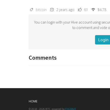
bitcoin
2 years ago
61
$4.78
You can login with your Hive account using secur
to comment and vote on
Login 
Comments
HOME
© 2018 - 2026 BTC, powered by
ENGRAVE