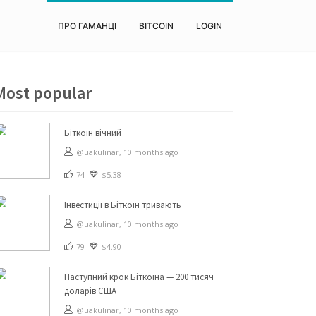
ПРО ГАМАНЦІ
BITCOIN
LOGIN
Most popular
Біткоїн вічний
@uakulinar,
10 months ago
74
$5.38
Інвестиції в Біткоїн тривають
@uakulinar,
10 months ago
79
$4.90
Наступний крок Біткоїна — 200 тисяч
доларів США
@uakulinar,
10 months ago