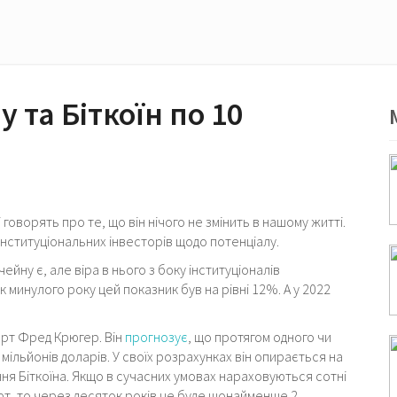
 та Біткоїн по 10
 говорять про те, що він нічого не змінить в нашому житті.
нституціональних інвесторів щодо потенціалу.
ейну є, але віра в нього з боку інституціоналів
к минулого року цей показник був на рівні 12%. А у 2022
ерт Фред Крюгер. Він
прогнозує
, що протягом одного чи
 мільйонів доларів. У своїх розрахунках він опирається на
ння Біткоїна. Якщо в сучасних умовах нараховуються сотні
ют, то через десяток років це буде щонайменше 2