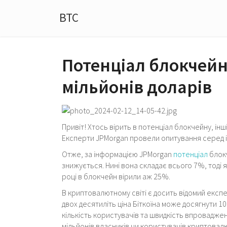
BTC
Потенціал блокчейну
мільйонів доларів
Привіт! Хтось вірить в потенціал блокчейну, інші
Експерти JPMorgan провели опитування серед і
Отже, за інформацією JPMorgan
потенціал
блокч
знижується. Нині вона складає всього 7%, тоді я
році в блокчейн вірили аж 25%.
В криптовалютному світі є досить відомий експ
двох десятиліть ціна Біткоїна може досягнути 10
кількість користувачів та швидкість впровадже
мільйонів власників чи користувачів криптовал