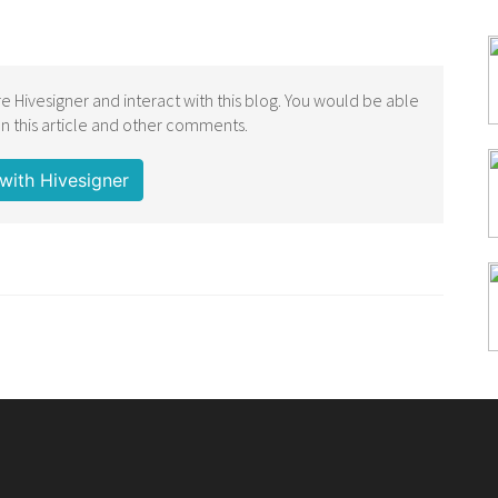
e Hivesigner and interact with this blog. You would be able
 this article and other comments.
with Hivesigner