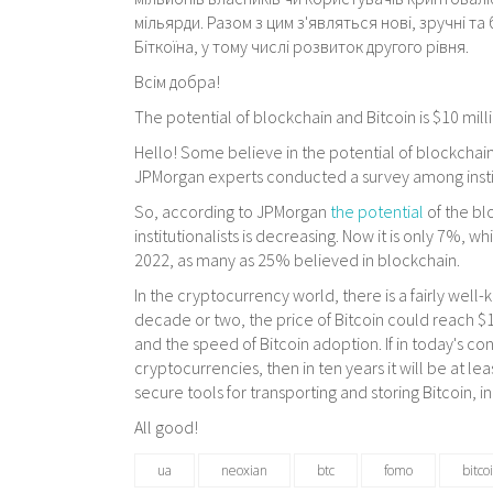
мільярди. Разом з цим з'являться нові, зручні т
Біткоїна, у тому числі розвиток другого рівня.
Всім добра!
The potential of blockchain and Bitcoin is $10 mil
Hello! Some believe in the potential of blockchain, 
JPMorgan experts conducted a survey among institu
So, according to JPMorgan
the potential
of the blo
institutionalists is decreasing. Now it is only 7%, wh
2022, as many as 25% believed in blockchain.
In the cryptocurrency world, there is a fairly well
decade or two, the price of Bitcoin could reach $10
and the speed of Bitcoin adoption. If in today's co
cryptocurrencies, then in ten years it will be at lea
secure tools for transporting and storing Bitcoin,
All good!
ua
neoxian
btc
fomo
bitc