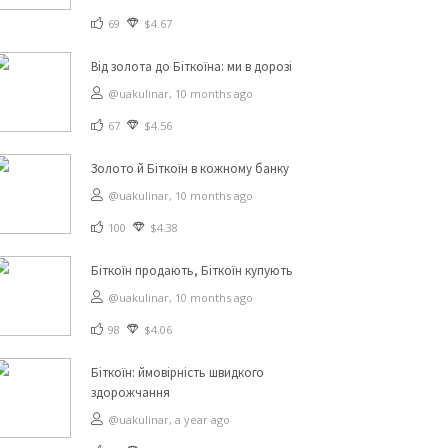
69
$4.67
Від золота до Біткоїна: ми в дорозі
@uakulinar,
10 months ago
67
$4.56
Золото й Біткоїн в кожному банку
@uakulinar,
10 months ago
100
$4.38
Біткоїн продають, Біткоїн купують
@uakulinar,
10 months ago
98
$4.06
Біткоїн: ймовірність швидкого
здорожчання
@uakulinar,
a year ago