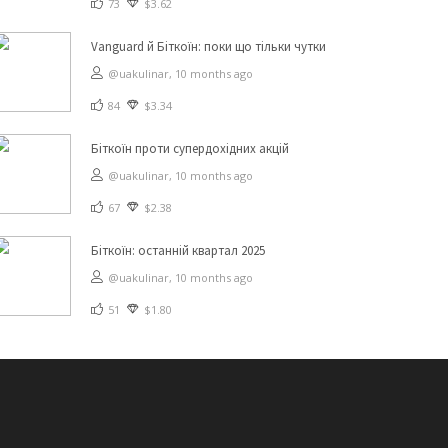
73
$3.62
Vanguard й Біткоїн: поки що тільки чутки
@uakulinar,
10 months ago
84
$3.34
Біткоїн проти супердохідних акцій
@uakulinar,
10 months ago
67
$2.38
Біткоїн: останній квартал 2025
@uakulinar,
10 months ago
51
$1.80