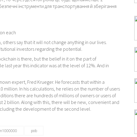
а безпечні інструменти для транспортування й зберігання
lion each
others say that it will not change anything in our lives.
tional investors regarding the potential.
ckchain is there, but the belief in it on the part of
ile last year this indicator was at the level of 12%. And in
-known expert, Fred Krueger. He forecasts that within a
 million. In his calculations, he relies on the number of users
nditions there are hundreds of millions of owners or users of
st 2 billion. Along with this, there will be new, convenient and
 including the development of the second level.
oin1000000
pob