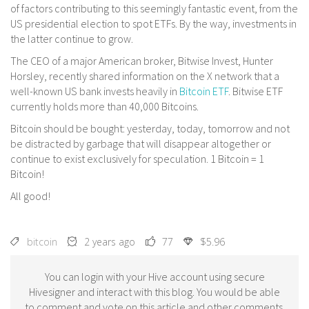
of factors contributing to this seemingly fantastic event, from the
US presidential election to spot ETFs. By the way, investments in
the latter continue to grow.
The CEO of a major American broker, Bitwise Invest, Hunter
Horsley, recently shared information on the X network that a
well-known US bank invests heavily in
Bitcoin ETF
. Bitwise ETF
currently holds more than 40,000 Bitcoins.
Bitcoin should be bought: yesterday, today, tomorrow and not
be distracted by garbage that will disappear altogether or
continue to exist exclusively for speculation. 1 Bitcoin = 1
Bitcoin!
All good!
bitcoin
2 years ago
77
$5.96
You can login with your Hive account using secure
Hivesigner and interact with this blog. You would be able
to comment and vote on this article and other comments.