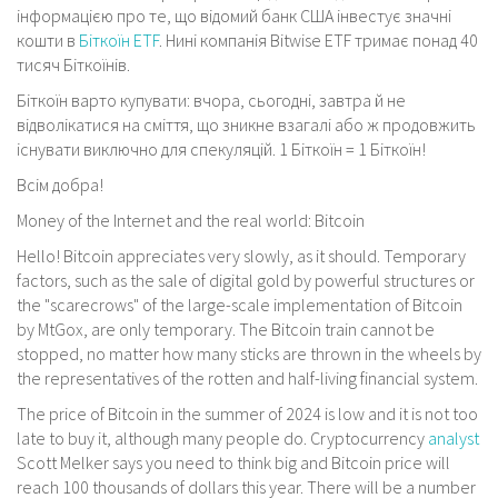
інформацією про те, що відомий банк США інвестує значні
кошти в
Біткоїн ETF
. Нині компанія Bitwise ETF тримає понад 40
тисяч Біткоїнів.
Біткоїн варто купувати: вчора, сьогодні, завтра й не
відволікатися на сміття, що зникне взагалі або ж продовжить
існувати виключно для спекуляцій. 1 Біткоїн = 1 Біткоїн!
Всім добра!
Money of the Internet and the real world: Bitcoin
Hello! Bitcoin appreciates very slowly, as it should. Temporary
factors, such as the sale of digital gold by powerful structures or
the "scarecrows" of the large-scale implementation of Bitcoin
by MtGox, are only temporary. The Bitcoin train cannot be
stopped, no matter how many sticks are thrown in the wheels by
the representatives of the rotten and half-living financial system.
The price of Bitcoin in the summer of 2024 is low and it is not too
late to buy it, although many people do. Cryptocurrency
analyst
Scott Melker says you need to think big and Bitcoin price will
reach 100 thousands of dollars this year. There will be a number