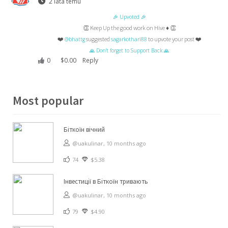
2 lata temu
🎉 Upvoted 🎉
👏 Keep Up the good work on Hive ♦️ 👏
❤️
suggested
to upvote your post ❤️
@bhattg
sagarkothari88
🙏 Don't forget to Support Back 🙏
0
$
0.00
Reply
Most popular
Біткоїн вічний
@uakulinar,
10 months ago
74
$5.38
Інвестиції в Біткоїн тривають
@uakulinar,
10 months ago
79
$4.90