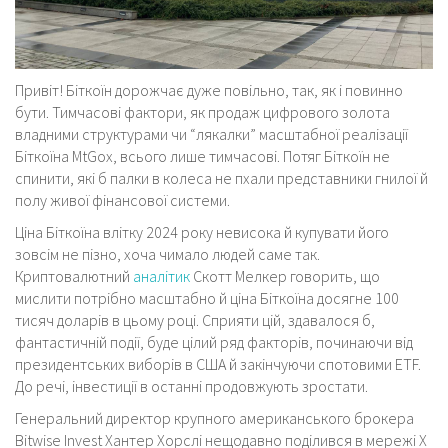
Привіт! Біткоїн дорожчає дуже повільно, так, як і повинно
бути. Тимчасові фактори, як продаж цифрового золота
владними структурами чи “лякалки” масштабної реалізації
Біткоїна MtGox, всього лише тимчасові. Потяг Біткоїн не
спинити, які б палки в колеса не пхали представники гнилої й
полу живої фінансової системи.
Ціна Біткоїна влітку 2024 року невисока й купувати його
зовсім не пізно, хоча чимало людей саме так.
Криптовалютний
аналітик
Скотт Мелкер говорить, що
мислити потрібно масштабно й ціна Біткоїна досягне 100
тисяч доларів в цьому році. Сприяти цій, здавалося б,
фантастичній події, буде цілий ряд факторів, починаючи від
президентських виборів в США й закінчуючи спотовими ETF.
До речі, інвестиції в останні продовжують зростати.
Генеральний директор крупного американського брокера
Bitwise Invest Хантер Хорслі нещодавно поділився в мережі Х