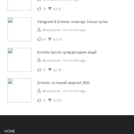
73
$3.62
Vanguard й Біткоїн: поки що тільки чутки
@uakulinar,
10 months ago
84
$3.34
Біткоїн проти супердохідних акцій
@uakulinar,
10 months ago
67
$2.38
Біткоїн: останній квартал 2025
@uakulinar,
10 months ago
51
$1.80
HOME