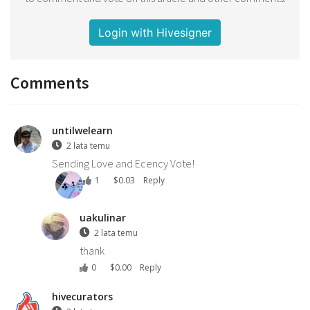
Login with Hivesigner
Comments
untilwelearn
2 lata temu
Sending Love and Ecency Vote!
1
$
0.03
Reply
uakulinar
2 lata temu
thank
0
$
0.00
Reply
hivecurators