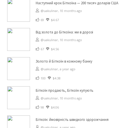
Наступний крок Біткоїна — 200 тисяч доларів США
@uakulinar,
10 months ago
69
$4.67
Від золота до Біткоїна: ми в дорозі
@uakulinar,
10 months ago
67
$4.56
Золото й Біткоїн в кожному банку
@uakulinar,
a year ago
100
$4.38
Біткоїн продають, Біткоїн купують
@uakulinar,
10 months ago
98
$4.06
Біткоїн: ймовірність швидкого здорожчання
@uakulinar,
a year ago