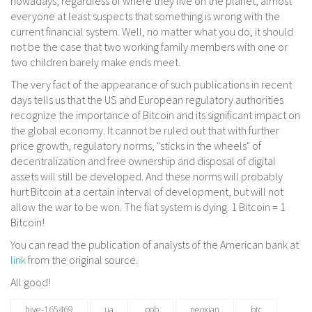
nowadays, regardless of where they live on the planet, almost
everyone at least suspects that something is wrong with the
current financial system. Well, no matter what you do, it should
not be the case that two working family members with one or
two children barely make ends meet.
The very fact of the appearance of such publications in recent
days tells us that the US and European regulatory authorities
recognize the importance of Bitcoin and its significant impact on
the global economy. It cannot be ruled out that with further
price growth, regulatory norms, "sticks in the wheels" of
decentralization and free ownership and disposal of digital
assets will still be developed. And these norms will probably
hurt Bitcoin at a certain interval of development, but will not
allow the war to be won. The fiat system is dying. 1 Bitcoin = 1
Bitcoin!
You can read the publication of analysts of the American bank at
link
from the original source.
All good!
hive-165469
ua
pob
neoxian
btc