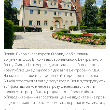
Привіт! Вчора писав короткий огляд необ'єктивних
аргументів щодо Біткоїна від Європейського Центрального
банку. Сьогодні ж в мережі досить активно обговорюють
нову публікацію від одного з підрозділів Центробанку США.
Написана вона досить агресивно й підкреслює те, що на
Біткоїн готуються атаки від регуляторів. Вони підтверджують
той факт, що Біткоїн несе загрозу фінансовій системі й
пропонують розробити міри для його заборони або ж
обкладання значними податками. Це вже відкрита війна проти
децентралізації. Та не зможе система перемогти математику.