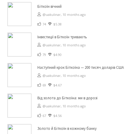
Біткоїн вічний
@uakulinar,
10 months ago
74
$5.38
Інвестиції в Біткоїн тривають
@uakulinar,
10 months ago
79
$4.90
Наступний крок Біткоїна — 200 тисяч доларів США
@uakulinar,
10 months ago
69
$4.67
Від золота до Біткоїна: ми в дорозі
@uakulinar,
10 months ago
67
$4.56
Золото й Біткоїн в кожному банку