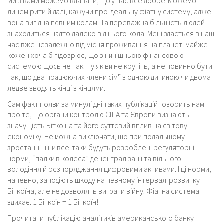
Ми з вами можемо вдавати, що у нас все добре. Можемо
лицемірити й далі, кажучи про ідеальну фіатну систему, адже
вона вигідна певним колам. Та переважна більшість людей
знаходиться надто далеко від цього кола. Мені здається в наш
час вже незалежно від місця проживання на планеті майже
кожен хоча б підозрює, що з нинішньою фінансовою
системою щось не так. Ну як ви не крутіть, а не повинно бути
так, що два працюючих члени сім'ї з одною дитиною чи двома
ледве зводять кінці з кінцями.
Сам факт появи за минулі дні таких публікацій говорить нам
про те, що органи контролю США та Європи визнають
значущість Біткоїна та його суттєвий вплив на світову
економіку. Не можна виключати, що при подальшому
зростанні ціни все-таки будуть розроблені регуляторні
норми, “палки в колеса” децентралізації та вільного
володіння й розпоряджання цифровими активами. І ці норми,
напевно, заподіють шкоду на певному інтервалі розвитку
Біткоїна, але не дозволять виграти війну. Фіатна система
здихає. 1 Біткоїн = 1 Біткоїн!
Прочитати публікацію аналітиків американського банку