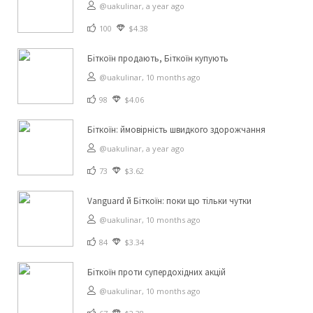
@uakulinar,
a year ago
100
$4.38
Біткоїн продають, Біткоїн купують
@uakulinar,
10 months ago
98
$4.06
Біткоїн: ймовірність швидкого здорожчання
@uakulinar,
a year ago
73
$3.62
Vanguard й Біткоїн: поки що тільки чутки
@uakulinar,
10 months ago
84
$3.34
Біткоїн проти супердохідних акцій
@uakulinar,
10 months ago