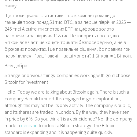
ринку.
Ще трохи цікавої статистики. Торік компанії додали до
гаманців трохи понад 51 тис. BTC, а за перше півріччя 2025 —
245 тис! А емітенти спотових ETF на цифрове золото
накопичили за півріччя 118 тис. Це говорить про те, що
Біткоїн все частіше хочуть тримати безпосередньо, а не в
біржових продуктах. І це правильне рішення, бо правила гри
не змінилися - “ваші ключі — ваші монети”. 1 Біткоїн = 1 Біткоїн.
Всім добра!
Strange or obvious things: companies working with gold choose
Bitcoin for investment
Hello! Today we are talking about Bitcoin again. There is such a
company Hamak Limited. It is engaged in gold exploration,
although this may not be its only activity. The company is public,
and its shares are traded in London. By the way, they have risen
in price by 6%. Do you think it is a coincidence? No, the company
made a
decision
to adopt a Bitcoin strategy. The Bitcoin
standard is expanding and it is happening quite quickly.