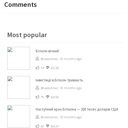
Comments
Most popular
Біткоїн вічний
@uakulinar,
10 months ago
74
$5.38
Інвестиції в Біткоїн тривають
@uakulinar,
10 months ago
79
$4.90
Наступний крок Біткоїна — 200 тисяч доларів США
@uakulinar,
10 months ago
69
$4.67