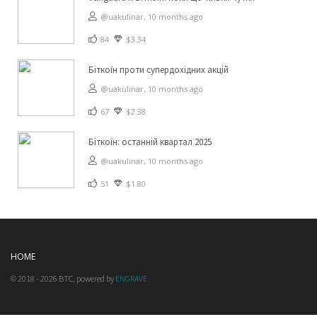
@uakulinar,
10 months ago
84
$3.34
Біткоїн проти супердохідних акцій
@uakulinar,
10 months ago
67
$2.38
Біткоїн: останній квартал 2025
@uakulinar,
10 months ago
51
$1.80
HOME
© 2018 - 2026 BTC, powered by
ENGRAVE