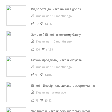
Від золота до Біткоїна: ми в дорозі
@uakulinar,
10 months ago
67
$4.56
Золото й Біткоїн в кожному банку
@uakulinar,
10 months ago
100
$4.38
Біткоїн продають, Біткоїн купують
@uakulinar,
10 months ago
98
$4.06
Біткоїн: ймовірність швидкого здорожчання
@uakulinar,
a year ago
73
$3.62
Vanguard й Біткоїн: поки що тільки чутки