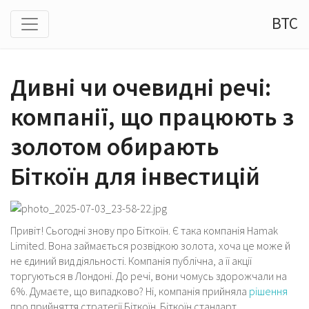
BTC
Дивні чи очевидні речі:
компанії, що працюють з
золотом обирають
Біткоїн для інвестицій
Привіт! Сьогодні знову про Біткоїн. Є така компанія Hamak
Limited. Вона займається розвідкою золота, хоча це може й
не єдиний вид діяльності. Компанія публічна, а її акції
торгуються в Лондоні. До речі, вони чомусь здорожчали на
6%. Думаєте, що випадково? Ні, компанія прийняла
рішення
про прийняття стратегії Біткоїн. Біткоїн стандарт