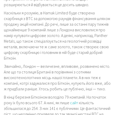
розширюється й відбувається це досить швидко.
Наскільки я розумію, в Hamak Limited буде створена
скарбниця з BTC за допомогою раундів фінансування шляхом
продажу акцій компанії. До речі, лише за останні пару тижнів
щонайменше 9 компаній лише з Лондона висловилися про
намір купувати цифрове золото. А деякі, наприклад, Panther
Metals, що також спеціалізується на геологічній розвідці
металів, включаючи те ж саме золото, також створює свою
цифрову скарбницю і головним в ній буде старий добрий
Біткоїн.
Звичайно, Лондон — величезне, впливове, розвинено місто.
Але що та столиця Британії в порівнянні з сотнями
високотехнологічних місць нашої планети. А в них теж є
компанії, котрі задумалися про Біткоїн, купують його вже, або
ж придбали раніше. Хтось робить це публічно, інші — тихо.
В кінці березня Біткоїном володіло 79 компаній. На початок
року їх було всього 67. А нині, як пише
сайт
кількість
збільшилася до 254. З них 141 є публічними. Це фантастичний
ріст, що неодмінно призведе до так званої нестачі BTC на