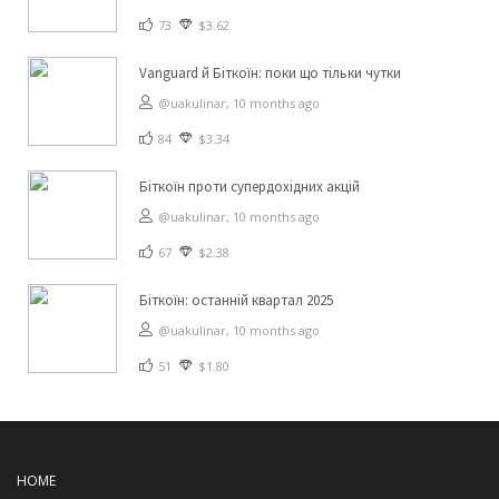
73
$3.62
Vanguard й Біткоїн: поки що тільки чутки
@uakulinar,
10 months ago
84
$3.34
Біткоїн проти супердохідних акцій
@uakulinar,
10 months ago
67
$2.38
Біткоїн: останній квартал 2025
@uakulinar,
10 months ago
51
$1.80
HOME