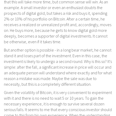
that this will take more time, but common sense will win. As an
example. A small investor or even an enthusiast doubts the
prospects of digital gold, but takes a risk and buys it, spending
2% or 10% of his portfolio on Bitcoin. After a certain time, he
receives a realized or unrealized profit and, accordingly, moves
on. He buys more, because he gets to know digital gold more
deeply, becomes a supporter of digital investments. It cannot
be otherwise, even if it takes time.
But another option is possible - in a long bear market, he cannot
stand it and loses part of the investment. Even in this case, the
investment is likely to undergo a second round. Why is this so? It's
simple: after the fall, a significant increase in price will occur and
an adequate person will understand where exactly and for what
reason a mistake was made. Maybe the sale was due to
necessity, but this is a completely different situation.
Given the volatility of Bitcoin, it is very convenient to experiment
with it and there is no need to wait 5 or 10 years. To gain the
necessary experience, it is enough to survive several dozen
serious falls. It seems to me that every conscious investor should
come to this from his own experience. When the understanding