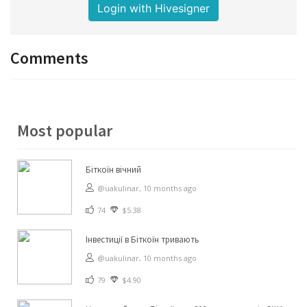
Login with Hivesigner
Comments
Most popular
Біткоїн вічний
@uakulinar,
10 months ago
74
$5.38
Інвестиції в Біткоїн тривають
@uakulinar,
10 months ago
79
$4.90