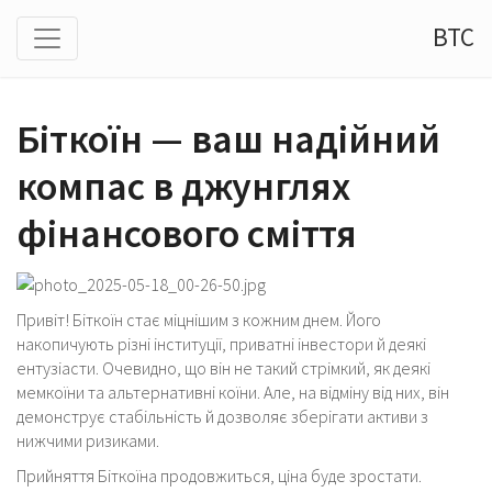
BTC
Біткоїн — ваш надійний
компас в джунглях
фінансового сміття
Привіт! Біткоїн стає міцнішим з кожним днем. Його
накопичують різні інституції, приватні інвестори й деякі
ентузіасти. Очевидно, що він не такий стрімкий, як деякі
мемкоїни та альтернативні коїни. Але, на відміну від них, він
демонструє стабільність й дозволяє зберігати активи з
нижчими ризиками.
Прийняття Біткоїна продовжиться, ціна буде зростати.