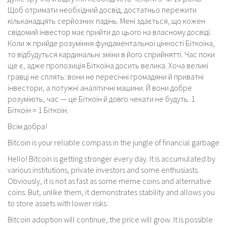
Щоб отримати необхідний досвід, достатньо пережити
кільканадцять серйозних падінь. Мені здається, що кожен
свідомий інвестор має прийти до цього на власному досвіді.
Коли ж прийде розуміння фундаментальної цінності Біткоїна,
то відбудуться кардинальні зміни в його сприйнятті. Час поки
ще є, адже пропозиція Біткоїна досить велика. Хоча великі
гравці не сплять: вони не пересічні громадяни й приватні
інвестори, а потужні аналітичні машини. Й вони добре
розуміють, час — це Біткоїн й довго чекати не будуть. 1
Біткоїн = 1 Біткоїн.
Всім добра!
Bitcoin is your reliable compass in the jungle of financial garbage
Hello! Bitcoin is getting stronger every day. It is accumulated by
various institutions, private investors and some enthusiasts.
Obviously, it is not as fast as some meme coins and alternative
coins. But, unlike them, it demonstrates stability and allows you
to store assets with lower risks.
Bitcoin adoption will continue, the price will grow. It is possible