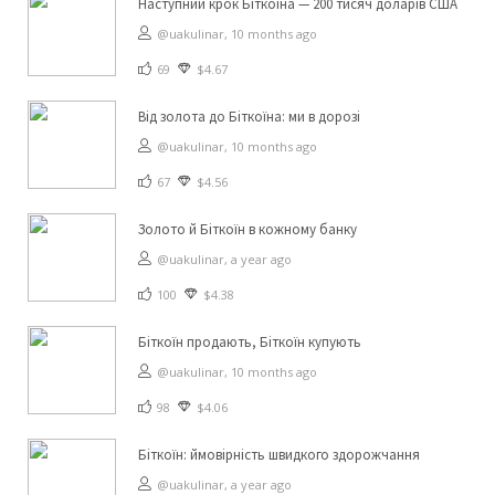
Наступний крок Біткоїна — 200 тисяч доларів США
@uakulinar,
10 months ago
69
$4.67
Від золота до Біткоїна: ми в дорозі
@uakulinar,
10 months ago
67
$4.56
Золото й Біткоїн в кожному банку
@uakulinar,
a year ago
100
$4.38
Біткоїн продають, Біткоїн купують
@uakulinar,
10 months ago
98
$4.06
Біткоїн: ймовірність швидкого здорожчання
@uakulinar,
a year ago