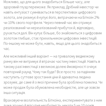
Можливо, що для цього знадобиться більше часу, але
здоровий глузд переможе. Як приклад. Дрібний інвестор чи
навіть ентузіаст сумнівається в перспективах цифрового
золота, але ризикує й купує його, витрачаючи на Біткоїн 2%
чи 10% свого портфеля. Через певний час він отримує
реалізований чи нереалізований прибуток й, відповідно,
рухається далі. Він купує більше, бо знайомиться з цифровим
золотом глибше, стає прихильником цифрових інвестицій.
По-іншому не може бути, навіть, якщо для цього знадобиться
час.
Але можливий інший варіант — на тривалому ведмежому
ринку він не витримує й втрачає частину інвестицій. Навіть в
такому разі інвестиції з великою долею ймовірності очікує
повторний раунд. Чому так буде? Все просто: за падінням
наступить суттєве зростання ціни й адекватна людина
зрозуміє, де саме й з якої причини була зроблена помилка. Чи
може продаж була обумовлена необхідністю, але це зовсім
інша ситуація.
Враховуючи волатильність Біткоїна, експериментувати з ним
дуже зручно й відсутня необхідність чекати 5 чи 10 років.