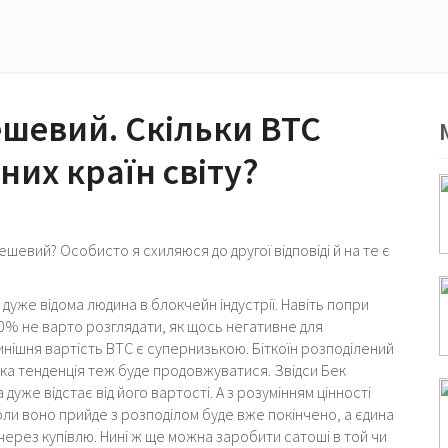
ешевий. Скільки BTC
них країн світу?
дешевий? Особисто я схиляюся до другої відповіді й на те є
, дуже відома людина в блокчейн індустрії. Навіть попри
 40% не варто розглядати, як щось негативне для
нішня вартість BTC є супернизькою. Біткоїн розподілений
ака тенденція теж буде продовжуватися. Звідси Бек
дуже відстає від його вартості. А з розумінням цінності
оли воно прийде з розподілом буде вже покінчено, а єдина
ерез купівлю. Нині ж ще можна заробити сатоші в той чи