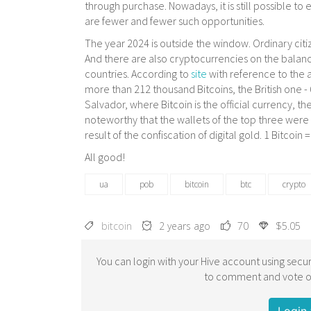
through purchase. Nowadays, it is still possible to
are fewer and fewer such opportunities.
The year 2024 is outside the window. Ordinary citize
And there are also cryptocurrencies on the balanc
countries. According to
site
with reference to the
more than 212 thousand Bitcoins, the British one -
Salvador, where Bitcoin is the official currency, the
noteworthy that the wallets of the top three were 
result of the confiscation of digital gold. 1 Bitcoin =
All good!
ua
pob
bitcoin
btc
crypto
bitcoin
2 years ago
70
$5.05
You can login with your Hive account using secur
to comment and vote on