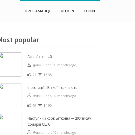
ПРО ГАМАНЦІ
BITCOIN
LOGIN
Most popular
Біткоїн вічний
@uakulinar,
10 months ago
74
$5.38
Інвестиції в Біткоїн тривають
@uakulinar,
10 months ago
79
$4.90
Наступний крок Біткоїна — 200 тисяч
доларів США
@uakulinar,
10 months ago