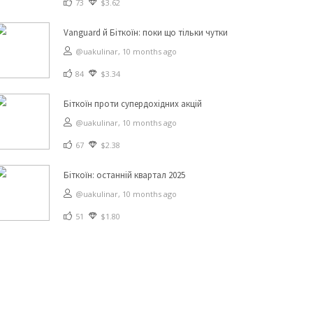
73
$3.62
Vanguard й Біткоїн: поки що тільки чутки
@uakulinar,
10 months ago
84
$3.34
Біткоїн проти супердохідних акцій
@uakulinar,
10 months ago
67
$2.38
Біткоїн: останній квартал 2025
@uakulinar,
10 months ago
51
$1.80