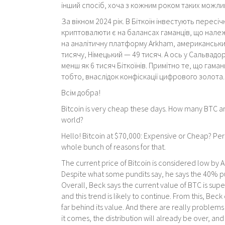
інший спосіб, хоча з кожним роком таких можл
За вікном 2024 рік. В Біткоїн інвестують пересіч
криптовалюти є на балансах гаманців, що належ
на аналітичну платформу Arkham, американський
тисячу, Німецький — 49 тисяч. А ось у Сальвадо
менш як 6 тисяч Біткоїнів. Примітно те, що гам
тобто, внаслідок конфіскації цифрового золота. 1 
Всім добра!
Bitcoin is very cheap these days. How many BTC ar
world?
Hello! Bitcoin at $70,000: Expensive or Cheap? Per
whole bunch of reasons for that.
The current price of Bitcoin is considered low by
Despite what some pundits say, he says the 40% pul
Overall, Beck says the current value of BTC is sup
and this trend is likely to continue. From this, Bec
far behind its value. And there are really problem
it comes, the distribution will already be over, and