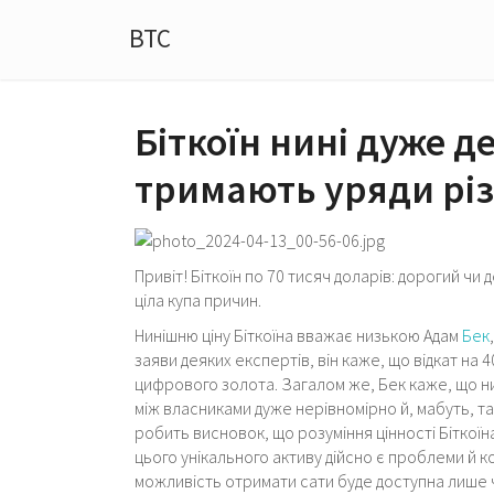
BTC
Біткоїн нині дуже д
тримають уряди різ
Привіт! Біткоїн по 70 тисяч доларів: дорогий чи 
ціла купа причин.
Нинішню ціну Біткоїна вважає низькою Адам
Бек
заяви деяких експертів, він каже, що відкат на
цифрового золота. Загалом же, Бек каже, що ни
між власниками дуже нерівномірно й, мабуть, т
робить висновок, що розуміння цінності Біткоїна 
цього унікального активу дійсно є проблеми й к
можливість отримати сати буде доступна лише ч