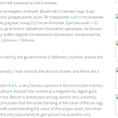
ивостей залишається все менше.
ні громадяни, компанії, фінансові установи тощо. А ще
ать урядам різних країн. Як повідомляє
сайт
з посиланням
 уряд має понад 212 тисяч Біткоїнів, Британський — 61
ра, де Біткоїн є офіційною грошовою одиницею, на балансі
анці трійки лідерів поповнилися переважно чужим коштом,
Біткоїн = 1 Біткоїн.
e held by the governments of different countries around the
sonally, I lean towards the second answer, and there are a
 Adam
Back
, a very famous a person in the blockchain industry.
lback shouldn't be viewed as a negative for digital gold.
er low. Bitcoin is distributed among owners very unevenly,
k concludes that the understanding of the value of Bitcoin lags
s with understanding the value of this unique asset, and when
 the only opportunity to get sats will be available only