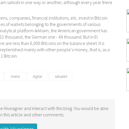
 earn satoshi in one way or another, although every year there
ns, companies, financial institutions, etc. invest in Bitcoin.
es of wallets belonging to the governments of various
 analytical platform Arkham, the American government has
 61 thousand, the German one - 49 thousand. But in El
re are less than 6,000 Bitcoins on the balance sheet. It is
replenished mainly with other people's money, that is, as a
 1 Bitcoin.
invest
digital
salvador
e Hivesigner and interact with this blog. You would be able
 this article and other comments.