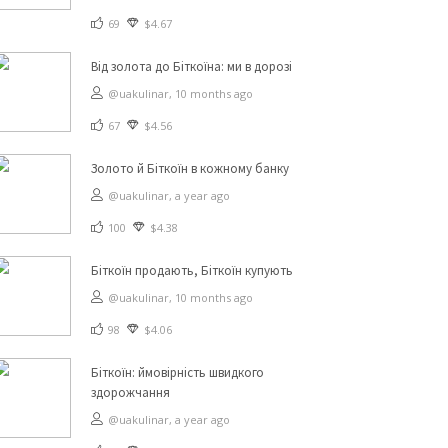
69
$4.67
Від золота до Біткоїна: ми в дорозі
@uakulinar,
10 months ago
67
$4.56
Золото й Біткоїн в кожному банку
@uakulinar,
a year ago
100
$4.38
Біткоїн продають, Біткоїн купують
@uakulinar,
10 months ago
98
$4.06
Біткоїн: ймовірність швидкого
здорожчання
@uakulinar,
a year ago