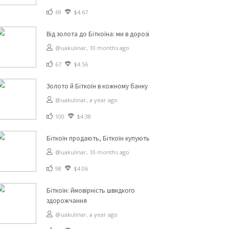
69
$4.67
Від золота до Біткоїна: ми в дорозі
@uakulinar,
10 months ago
67
$4.56
Золото й Біткоїн в кожному банку
@uakulinar,
a year ago
100
$4.38
Біткоїн продають, Біткоїн купують
@uakulinar,
10 months ago
98
$4.06
Біткоїн: ймовірність швидкого
здорожчання
@uakulinar,
a year ago