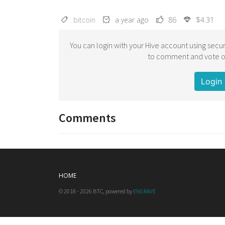
bitcoin
a year ago
86
$4.31
You can login with your Hive account using secur
to comment and vote on
Login 
Comments
HOME
© 2018 - 2026 BTC, powered by
ENGRAVE