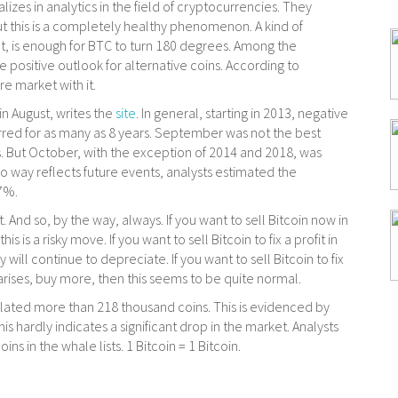
alizes in analytics in the field of cryptocurrencies. They
ut this is a completely healthy phenomenon. A kind of
ot, is enough for BTC to turn 180 degrees. Among the
he positive outlook for alternative coins. According to
ire market with it.
in August, writes the
site
. In general, starting in 2013, negative
rred for as many as 8 years. September was not the best
s. But October, with the exception of 2014 and 2018, was
 no way reflects future events, analysts estimated the
67%.
xt. And so, by the way, always. If you want to sell Bitcoin now in
s is a risky move. If you want to sell Bitcoin to fix a profit in
cy will continue to depreciate. If you want to sell Bitcoin to fix
 arises, buy more, then this seems to be quite normal.
ted more than 218 thousand coins. This is evidenced by
s hardly indicates a significant drop in the market. Analysts
ns in the whale lists. 1 Bitcoin = 1 Bitcoin.