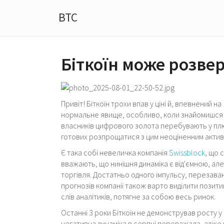
BTC
Біткоїн може розвер
Привіт! Біткоїн трохи впав у ціні й, впевнений на
нормальне явище, особливо, коли знайомишся 
власників цифрового золота перебувають у плюс
готових розпрощатися з цим неоціненним актив
Є така собі невеличка компанія
Swissblock
, що 
вважають, що нинішня динаміка є від'ємною, ал
торгівля. Достатньо одного імпульсу, перезава
прогнозів компанії також варто виділити позит
слів аналітиків, потягне за собою весь ринок.
Останні 3 роки Біткоїн не демонстрував росту у
негативна динаміка в серпні переважала, адже п