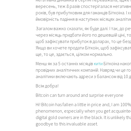
вересень, теж 8 разів спостерігалася негативн
років, був прибутковим для гаманців Біткоїна. 
ймовірність падіння в наступних місяцях аналіти
Загалом важко сказати, як буде далі. І так, до р
через місяць придбати його по дешевшій ціні, т
щоб зафіксувати прибуток в доларах, то це без
Якщо ви хочете продати Біткоїн, щоб зафіксувати
ще, то це, здається, цілком нормально.
Менш як за 5 останніх місяців
кити
Біткоїна накоп
провідних аналітичних компаній. Навряд чи це го
аналітики включають адреси з балансом від 10 до 
Всім добра!
Bitcoin can turn around and surprise everyone
Hi! Bitcoin has fallen a little in price and, I am 1
phenomenon, especially when you get acquainted
digital gold owners are in the black. It is unlikely
goodbye to this invaluable asset.