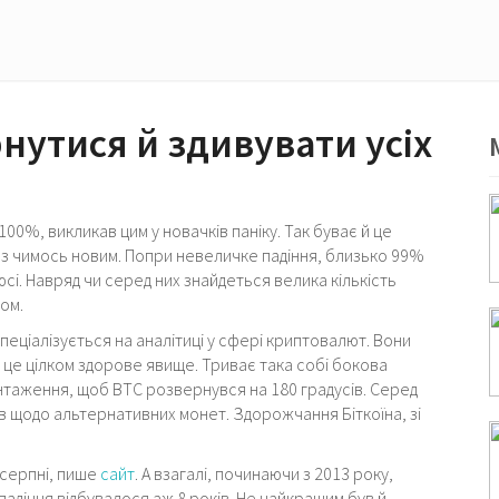
нутися й здивувати усіх
 100%, викликав цим у новачків паніку. Так буває й це
з чимось новим. Попри невеличке падіння, близько 99%
і. Навряд чи серед них знайдеться велика кількість
ом.
спеціалізується на аналітиці у сфері криптовалют. Вони
е це цілком здорове явище. Триває така собі бокова
нтаження, щоб BTC розвернувся на 180 градусів. Серед
ив щодо альтернативних монет. Здорожчання Біткоїна, зі
 серпні, пише
сайт
. А взагалі, починаючи з 2013 року,
адіння відбувалося аж 8 років. Не найкращим був й