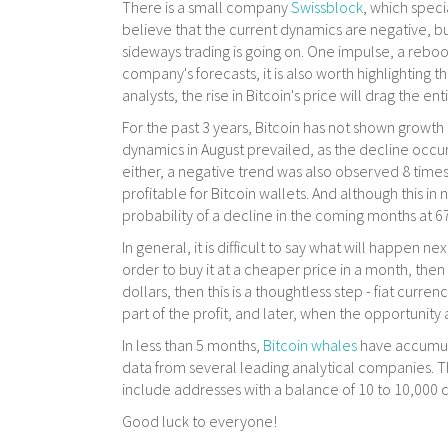
There is a small company
Swissblock
, which speci
believe that the current dynamics are negative, b
sideways trading is going on. One impulse, a rebo
company's forecasts, it is also worth highlighting t
analysts, the rise in Bitcoin's price will drag the ent
For the past 3 years, Bitcoin has not shown growth 
dynamics in August prevailed, as the decline occu
either, a negative trend was also observed 8 time
profitable for Bitcoin wallets. And although this in
probability of a decline in the coming months at 
In general, it is difficult to say what will happen ne
order to buy it at a cheaper price in a month, then thi
dollars, then this is a thoughtless step - fiat curren
part of the profit, and later, when the opportunity
In less than 5 months,
Bitcoin whales
have accumula
data from several leading analytical companies. Thi
include addresses with a balance of 10 to 10,000 coi
Good luck to everyone!