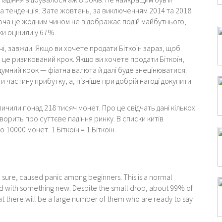
а тенденція. Зате жовтень, за виключенням 2014 та 2018
І хоча це жодним чином не відображає подій майбутнього,
ки оцінили у 67%.
ечі, завжди. Якщо ви хочете продати Біткоїн зараз, щоб
о це ризикований крок. Якщо ви хочете продати Біткоїн,
думний крок — фіатна валюта й далі буде знецінюватися.
 частину прибутку, а, пізніше при добрій нагоді докупити
ичили понад 218 тисяч монет. Про це свідчать дані кількох
ворить про суттєве падіння ринку. В списки китів
10000 монет. 1 Біткоїн = 1 Біткоїн.
00% sure, caused panic among beginners. This is a normal
 with something new. Despite the small drop, about 99% of
 that there will be a large number of them who are ready to say