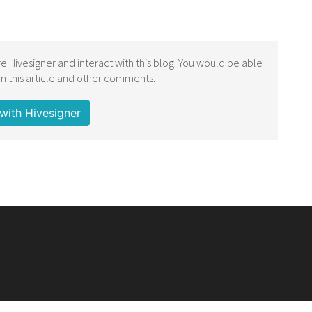
e Hivesigner and interact with this blog. You would be able
 this article and other comments.
with Hivesigner