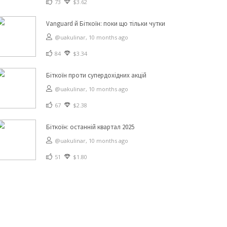
73
$3.62
Vanguard й Біткоїн: поки що тільки чутки
@uakulinar,
10 months ago
84
$3.34
Біткоїн проти супердохідних акцій
@uakulinar,
10 months ago
67
$2.38
Біткоїн: останній квартал 2025
@uakulinar,
10 months ago
51
$1.80