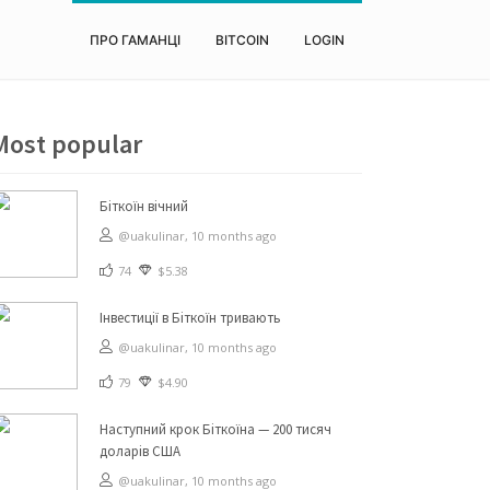
ПРО ГАМАНЦІ
BITCOIN
LOGIN
Most popular
Біткоїн вічний
@uakulinar,
10 months ago
74
$5.38
Інвестиції в Біткоїн тривають
@uakulinar,
10 months ago
79
$4.90
Наступний крок Біткоїна — 200 тисяч
доларів США
@uakulinar,
10 months ago