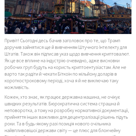
Привіт! Сьогодні десь бачив заголовок про те, що Трамп
доручив зайнятися ще й вивченням Штучного Інтелекту для
Штатів. Також він підписав указ щодо вивчення криптовалют.
Як це все вплине на індустрію очевидно, адже висновки
робочих груп будуть на користь криптоентузіастам. Але не
варто так радіти й чекати Біткоїн по мільйону доларів в
короткостроковому періоді, хоча я й не виключаю таку
можливість.
Кожен, хто знає, як працює державна машина, не очікує
швидких результатів. Бюрократична система страшна й
неповоротка, а тому на розробку нормативної документації,
прийняття інших важливих для децентралізації рішень підуть
роки. Та в будь-якому разі позиція нового очільника
найвпливовішої держави світу — це плюс для блокчейну