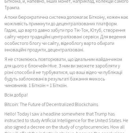
Біткоїна, й, напевно, інших монет, наприклад, колекцій самого
Трампа.
А поки бюрократична система допомагає Біткоїну, кожен має
можливість примкнути до децентралізованих платформ.
Гадаю, що варто давно забути про Тік-Ток, Ютуб, створення
сайту через традиційні централізовані сервіси. Для ведення
особистого блогу чи сайту, відеоблогу варто обирати
інноваційні продукти, децентралізовані.
Я не стомлююсь повторювати, що ідеальним майданчиком
для цього є блокчейн Hive. З ним ви зможете заробляти у
різні способи й не турбуватися, що ваші відео чи публікації
будуть заблоковані в результаті бажання якихось
чиновників. 1 Біткоїн = 1 Біткоїн.
Всім добра!
Bitcoin: The Future of Decentralized Blockchains
Hello! Today I saw a headline somewhere that Trump has
instructed to study Artificial Intelligence for the United States. He
also signed a decree on the study of cryptocurrencies. How all