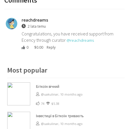
Comments
reachdreams
2 lata temu
Congratulations, you have received support from
Ecency through curator
@reachdreams
0
$
0.00
Reply
Most popular
Біткоїн вічний
@uakulinar,
10 months ago
74
$5.38
Інвестиції в Біткоїн тривають
@uakulinar,
10 months ago