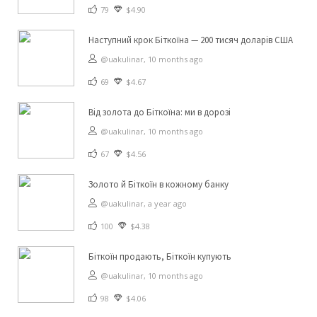
79
$4.90
Наступний крок Біткоїна — 200 тисяч доларів США
@uakulinar,
10 months ago
69
$4.67
Від золота до Біткоїна: ми в дорозі
@uakulinar,
10 months ago
67
$4.56
Золото й Біткоїн в кожному банку
@uakulinar,
a year ago
100
$4.38
Біткоїн продають, Біткоїн купують
@uakulinar,
10 months ago
98
$4.06