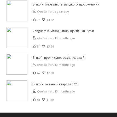
Біткоїн: ймовірність швидкого здорожчання
@uakulinar,
a year ago
73
$3.62
Vanguard й Біткоїн: поки що тільки чутки
@uakulinar,
10 months ago
84
$3.34
Біткоїн проти супердохідних акцій
@uakulinar,
10 months ago
67
$2.38
Біткоїн: останній квартал 2025
@uakulinar,
10 months ago
51
$1.80