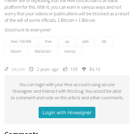
I never tire of repeating that the Hive blockchain is an ideal
platform for this. With it, you can earn in various ways and not
worry that your videos or publications will be blocked as a result
of the will of some officials. 1 Bitcoin = 1 Bitcoin.
Good luck to everyone!
hive-165469
hive
ua
pob
btc
bitcoin
blockchain
ecency
bitcoin
2 years ago
109
$6.19
You can login with your Hive account using secure
Hivesigner and interact with this blog. You would be able
to comment and vote on this article and other comments.
Login with Hivesigner