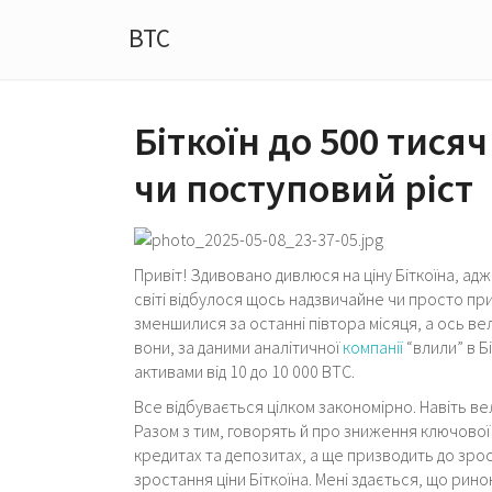
BTC
Біткоїн до 500 тися
чи поступовий ріст
Привіт! Здивовано дивлюся на ціну Біткоїна, ад
світі відбулося щось надзвичайне чи просто при
зменшилися за останні півтора місяця, а ось вел
вони, за даними аналітичної
компанії
“влили” в Б
активами від 10 до 10 000 BTC.
Все відбувається цілком закономірно. Навіть в
Разом з тим, говорять й про зниження ключової
кредитах та депозитах, а ще призводить до зрос
зростання ціни Біткоїна. Мені здається, що рино