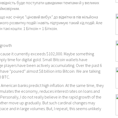
ліквідність буде поступати швидкими темпами й у великих
оймовірним.
 що нас очікує “ціновий вибух” до відмітки в пів мільйона
ого розвитку подій і навіть підтримую такий хід подій. Але
 такі кошти. 1 Біткоїн = 1 Біткоїн.
 growth
 because it currently exceeds $102,000. Maybe something
ply time for digital gold. Small Bitcoin wallets have
ge players have been actively accumulating. Over the past 6
 have “poured” almost $8 billion into Bitcoin. We are talking
0 BTC.
 American banks predict high inflation. At the same time, they
stimulates the economy, reduces interest rates on loans and
 Personally, I do not really believe in the rapid growth of the
 rather move up gradually. But such cardinal changes may
d pace and in large volumes. But, I repeat, this seems unlikely