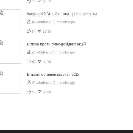
73
$3.62
Vanguard й Біткоїн: поки що тільки чутки
@uakulinar,
10 months ago
84
$3.34
Біткоїн проти супердохідних акцій
@uakulinar,
10 months ago
67
$2.38
Біткоїн: останній квартал 2025
@uakulinar,
10 months ago
51
$1.80