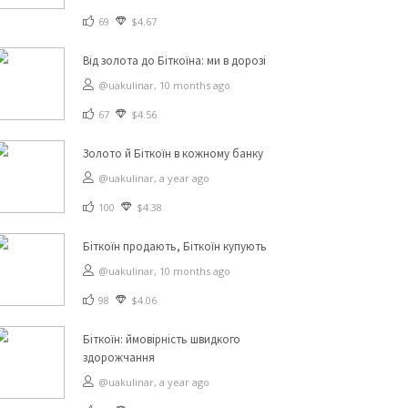
69
$4.67
Від золота до Біткоїна: ми в дорозі
@uakulinar,
10 months ago
67
$4.56
Золото й Біткоїн в кожному банку
@uakulinar,
a year ago
100
$4.38
Біткоїн продають, Біткоїн купують
@uakulinar,
10 months ago
98
$4.06
Біткоїн: ймовірність швидкого
здорожчання
@uakulinar,
a year ago