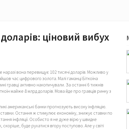
ч доларів: ціновий вибух
же наразі вона перевищує 102 тисячі доларів. Можливо у
йшов час цифрового золота. Малі гаманці Біткоїна
икі гравці активно накопичували. За останні 6 тижнів
іткоїн майже 8 млрд доларів. Мова йде про гравців ринку з
еликі американські банки прогнозують високу інфляцію.
 ставки. Остання ж стимулює економіку, знижує ставки по
тання інфляції. Особисто я не дуже вірю у швидке
к, скоріше, буде рухатися вгору поступово. Але у світі