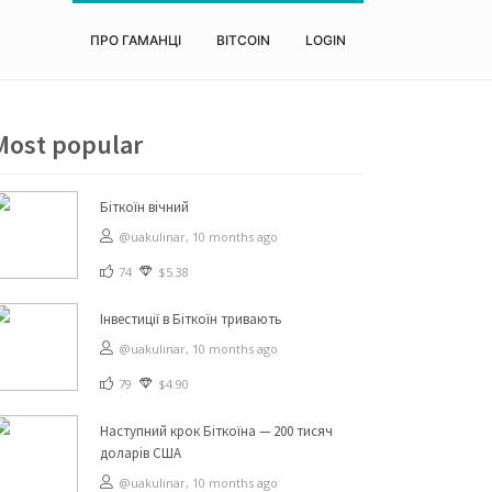
ПРО ГАМАНЦІ
BITCOIN
LOGIN
Most popular
Біткоїн вічний
@uakulinar,
10 months ago
74
$5.38
Інвестиції в Біткоїн тривають
@uakulinar,
10 months ago
79
$4.90
Наступний крок Біткоїна — 200 тисяч
доларів США
@uakulinar,
10 months ago