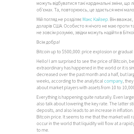
можуть відбуватися такі кардинальні зміни, що 
об'ємах. Та, повторююсь, це здається мені мал
Мій погляд не розділяє
Макс Кайзер
. Він вважає,
доларів США. Особисто я нічого не маю проти так
не зовсім розумію, звідки можуть надійти в Біткоїн
Всім добра!
Bitcoin up to $500,000: price explosion or gradual
Hello! I am surprised to see the price of Bitcoin,
extraordinary has happened in the world or it is sim
decreased over the past month and a half, but lar
weeks, according to the analytical
company
, they
about market players with assets from 10 to 10,00
Everything is happening quite naturally. Even large
also talk about lowering the key rate. The latter 
deposits, and also leads to an increase in inflation.
Bitcoin price. It seems to me that the market will
occur in the world that liquidity will flow at a rapi
to me.