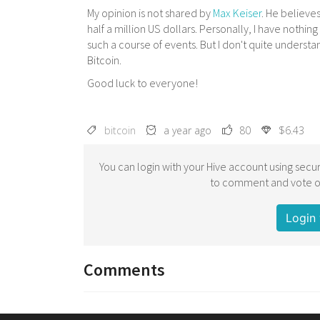
My opinion is not shared by
Max Keiser
. He believes
half a million US dollars. Personally, I have noth
such a course of events. But I don't quite understa
Bitcoin.
Good luck to everyone!
bitcoin
a year ago
80
$6.43
You can login with your Hive account using secur
to comment and vote on
Login 
Comments