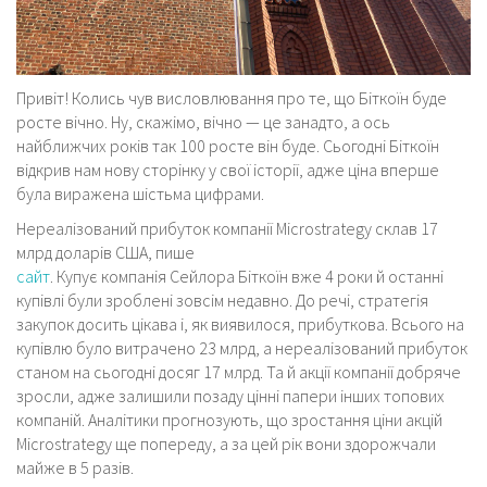
Привіт! Колись чув висловлювання про те, що Біткоїн буде
росте вічно. Ну, скажімо, вічно — це занадто, а ось
найближчих років так 100 росте він буде. Сьогодні Біткоїн
відкрив нам нову сторінку у свої історії, адже ціна вперше
була виражена шістьма цифрами.
Нереалізований прибуток компанії Microstrategy склав 17
млрд доларів США, пише
сайт
. Купує компанія Сейлора Біткоїн вже 4 роки й останні
купівлі були зроблені зовсім недавно. До речі, стратегія
закупок досить цікава і, як виявилося, прибуткова. Всього на
купівлю було витрачено 23 млрд, а нереалізований прибуток
станом на сьогодні досяг 17 млрд. Та й акції компанії добряче
зросли, адже залишили позаду цінні папери інших топових
компаній. Аналітики прогнозують, що зростання ціни акцій
Microstrategy ще попереду, а за цей рік вони здорожчали
майже в 5 разів.