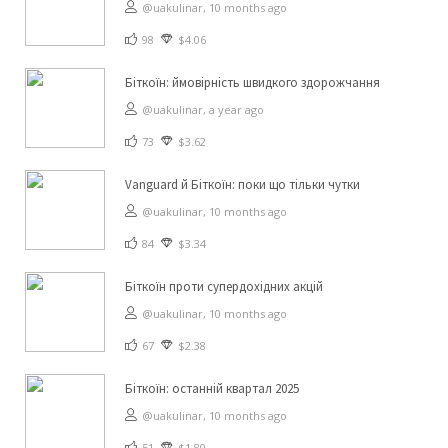
@uakulinar,
10 months ago
98
$4.06
Біткоїн: ймовірність швидкого здорожчання
@uakulinar,
a year ago
73
$3.62
Vanguard й Біткоїн: поки що тільки чутки
@uakulinar,
10 months ago
84
$3.34
Біткоїн проти супердохідних акцій
@uakulinar,
10 months ago
67
$2.38
Біткоїн: останній квартал 2025
@uakulinar,
10 months ago
51
$1.80