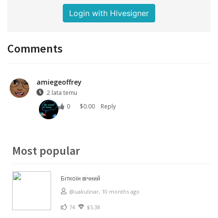
Login with Hivesigner
Comments
amiegeoffrey
2 lata temu
0
$
0.00
Reply
Most popular
Біткоїн вічний
@uakulinar,
10 months ago
74
$5.38