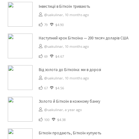
Інвестиції в Біткоїн тривають
@uakulinar,
10 months ago
79
$4.90
Наступний крок Біткоїна — 200 тисяч доларів США
@uakulinar,
10 months ago
69
$4.67
Від золота до Біткоїна: ми в дорозі
@uakulinar,
10 months ago
67
$4.56
Золото й Біткоїн в кожному банку
@uakulinar,
a year ago
100
$4.38
Біткоїн продають, Біткоїн купують