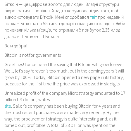
Біткоїн — це цифрове золото для людей. Владні структури
бюрократичні, повільні й надто корумповані для того, щоб
використовувати Біткоїн. Мені сподобався
твіт
про недавній
продаж Біткоїна по 55 тисяч доларів німецькою владою. Якби
почекали кілька місяців, то отримали б прибуток 2.35 млрд
доларів. 1 Біткоїн = 1 Біткоїн.
Всім добра!
Bitcoin is not for governments
Greetings! I once heard the saying that Bitcoin will grow forever.
Well, let's say forever is too much, but in the coming years it will
grow by 100%. Today, Bitcoin opened a new page in its history,
because for the first time the price was expressed in six digits.
Unrealized profit of the company Microstrategy amounted to 17
billion US dollars, writes
site
. Sailor's company has been buying Bitcoin for 4 years and
the most recent purchases were made very recently. By the
way, the procurement strategy is quite interesting and, as it
turned out, profitable. A total of 23 billion was spent on the